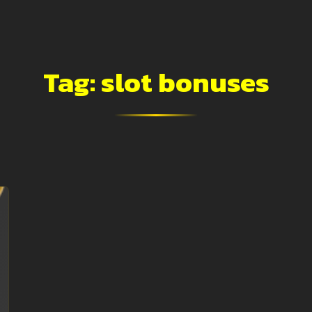
Tag:
slot bonuses