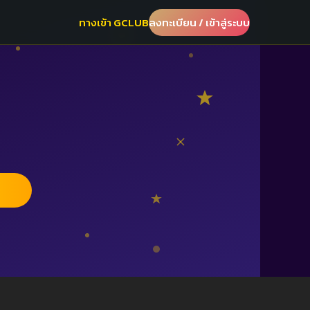
ทางเข้า GCLUB
ลงทะเบียน / เข้าสู่ระบบ