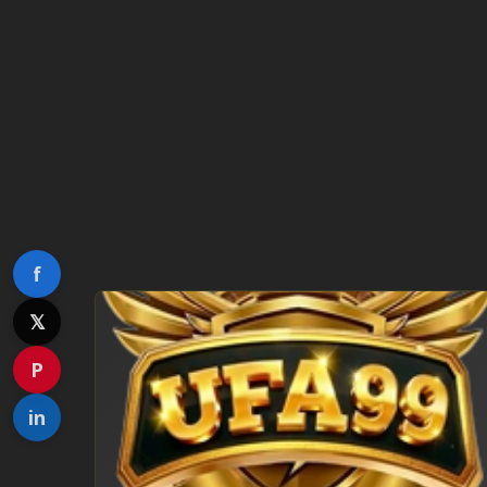
f
𝕏
P
in