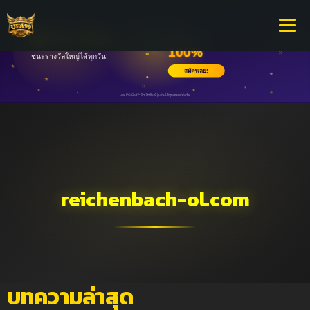
reichenbach-ol.com
บทความล่าสุด