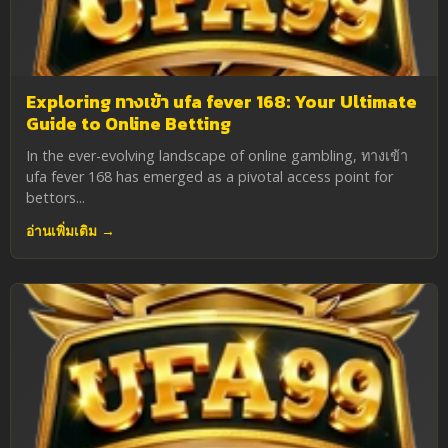
Exploring ทางเข้า ufa fever 168: Your Ultimate
Guide to Online Betting
In the ever-evolving landscape of online gambling, ทางเข้า
ufa fever 168 has emerged as a pivotal access point for
bettors...
อ่านเพิ่มเติม →