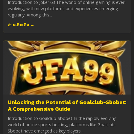
Introduction to Joker 63 The world of online gaming is ever-
evolving, with new platforms and experiences emerging
regularly. Among this...
อ่านเพิ่มเติม →
Unlocking the Potential of Goalclub-Sbobet:
A Comprehensive Guide
Introduction to Goalclub-Sbobet In the rapidly evolving
world of online sports betting, platforms like Goalclub-
Sbobet have emerged as key players....