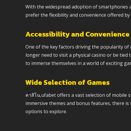
With the widespread adoption of smartphones an
prefer the flexibility and convenience offered b
Accessibility and Convenience
One of the key factors driving the popularity of
longer need to visit a physical casino or be tied 
to immerse themselves in a world of exciting ga
Wide Selection of Games
คาสิโน,ufabet offers a vast selection of mobile 
immersive themes and bonus features, there is 
options to explore.