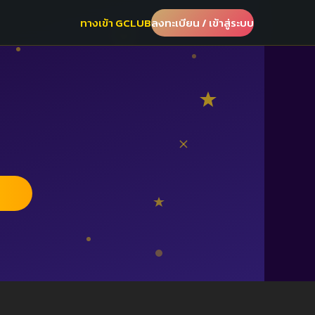
ทางเข้า GCLUB
ลงทะเบียน / เข้าสู่ระบบ