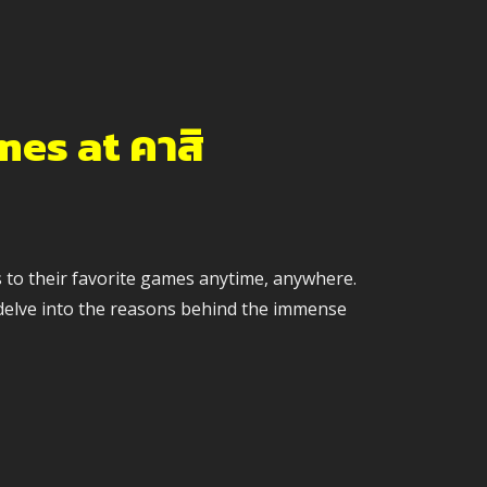
es at คาสิ
 to their favorite games anytime, anywhere.
e delve into the reasons behind the immense