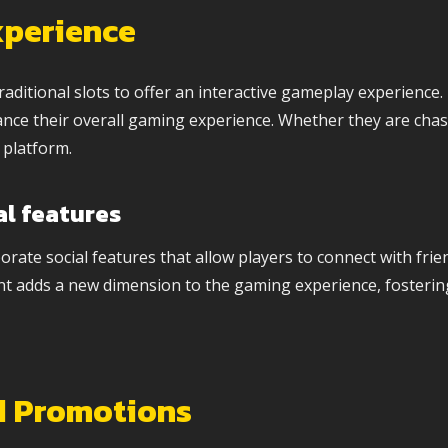
xperience
aditional slots to offer an interactive gameplay experience
ance their overall gaming experience. Whether they are chas
 platform.
al features
rate social features that allow players to connect with fri
ment adds a new dimension to the gaming experience, foster
d Promotions