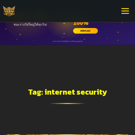
Tag:
internet security