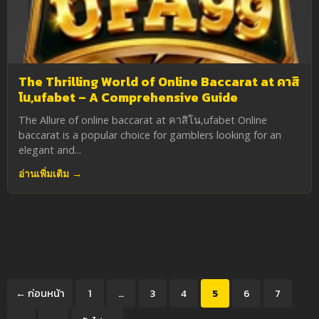
The Thrilling World of Online Baccarat at คาสิ
โน,ufabet – A Comprehensive Guide
The Allure of online baccarat at คาสิโน,ufabet Online
baccarat is a popular choice for gamblers looking for an
elegant and...
อ่านเพิ่มเติม →
← ก่อนหน้า
1
…
3
4
5
6
7