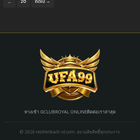
Posts
…
20
ถัดไป →
pagination
ทางเข้า GCLUB
ROYAL ONLINE
ติดต่อเรา
ล่าสุด
© 2026 reichenbach-ol.com. สงวนลิขสิทธิ์ทุกประการ.