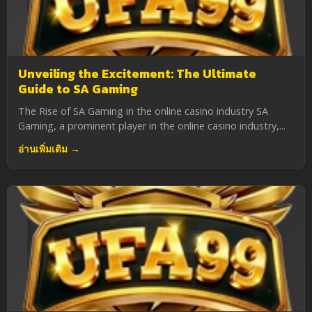
Unveiling the Excitement: The Ultimate
Guide to SA Gaming
The Rise of SA Gaming in the online casino industry SA
Gaming, a prominent player in the online casino industry,...
อ่านเพิ่มเติม →