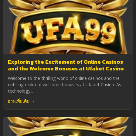
Exploring the Excitement of Online Casinos
and the Welcome Bonuses at Ufabet Casino
Welcome to the thrilling world of online casinos and the
enticing realm of welcome bonuses at Ufabet Casino. As
technology...
อ่านเพิ่มเติม →