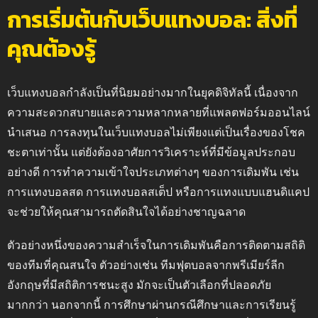
การเริ่มต้นกับเว็บแทงบอล: สิ่งที่
คุณต้องรู้
เว็บแทงบอลกำลังเป็นที่นิยมอย่างมากในยุคดิจิทัลนี้ เนื่องจาก
ความสะดวกสบายและความหลากหลายที่แพลตฟอร์มออนไลน์
นำเสนอ การลงทุนในเว็บแทงบอลไม่เพียงแต่เป็นเรื่องของโชค
ชะตาเท่านั้น แต่ยังต้องอาศัยการวิเคราะห์ที่มีข้อมูลประกอบ
อย่างดี การทำความเข้าใจประเภทต่างๆ ของการเดิมพัน เช่น
การแทงบอลสด การแทงบอลสเต็ป หรือการแทงแบบแฮนดิแคป
จะช่วยให้คุณสามารถตัดสินใจได้อย่างชาญฉลาด
ตัวอย่างหนึ่งของความสำเร็จในการเดิมพันคือการติดตามสถิติ
ของทีมที่คุณสนใจ ตัวอย่างเช่น ทีมฟุตบอลจากพรีเมียร์ลีก
อังกฤษที่มีสถิติการชนะสูง มักจะเป็นตัวเลือกที่ปลอดภัย
มากกว่า นอกจากนี้ การศึกษาผ่านกรณีศึกษาและการเรียนรู้