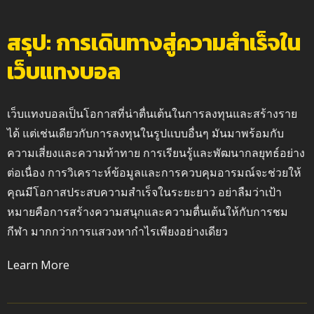
สรุป: การเดินทางสู่ความสำเร็จใน
เว็บแทงบอล
เว็บแทงบอลเป็นโอกาสที่น่าตื่นเต้นในการลงทุนและสร้างราย
ได้ แต่เช่นเดียวกับการลงทุนในรูปแบบอื่นๆ มันมาพร้อมกับ
ความเสี่ยงและความท้าทาย การเรียนรู้และพัฒนากลยุทธ์อย่าง
ต่อเนื่อง การวิเคราะห์ข้อมูลและการควบคุมอารมณ์จะช่วยให้
คุณมีโอกาสประสบความสำเร็จในระยะยาว อย่าลืมว่าเป้า
หมายคือการสร้างความสนุกและความตื่นเต้นให้กับการชม
กีฬา มากกว่าการแสวงหากำไรเพียงอย่างเดียว
Learn More