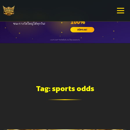
Tag:
sports odds