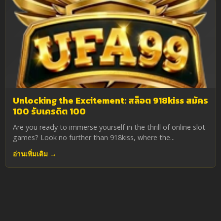
Unlocking the Excitement: สล็อต 918kiss สมัคร
100 รับเครดิต 100
Are you ready to immerse yourself in the thrill of online slot
games? Look no further than 918kiss, where the...
อ่านเพิ่มเติม →