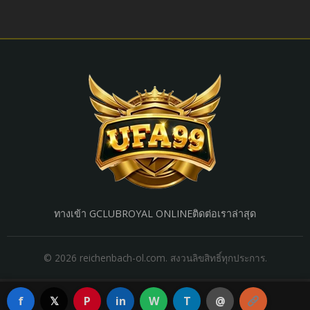
ทางเข้า GCLUB
ROYAL ONLINE
ติดต่อเรา
ล่าสุด
© 2026 reichenbach-ol.com. สงวนลิขสิทธิ์ทุกประการ.
f
𝕏
P
in
W
T
@