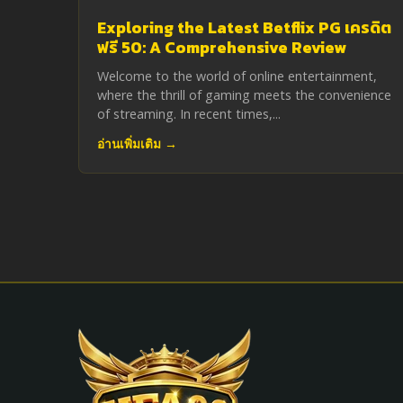
Exploring the Latest Betflix PG เครดิต
ฟรี 50: A Comprehensive Review
Welcome to the world of online entertainment,
where the thrill of gaming meets the convenience
of streaming. In recent times,...
อ่านเพิ่มเติม →