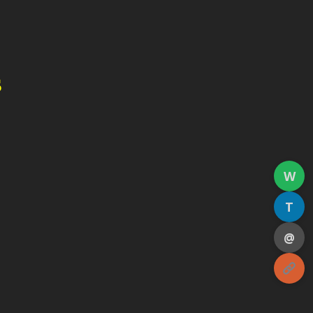
s
W
T
@