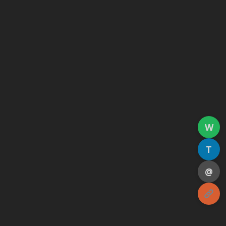
W
T
@