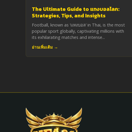
The Ultimate Guide to แทงบอลโลก:
Strategies, Tips, and Insights
Football, known as ‘แทงบอล’ in Thai, is the most
popular sport globally, captivating millions with
its exhilarating matches and intense...
อ่านเพิ่มเติม →