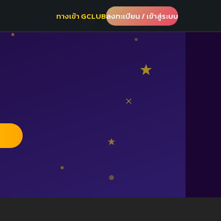
ทางเข้า GCLUB
ลงทะเบียน / เข้าสู่ระบบ