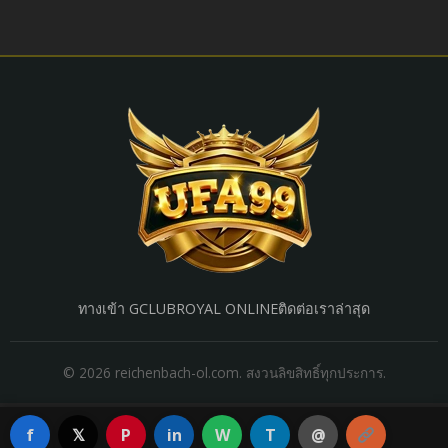
ทางเข้า GCLUB
ROYAL ONLINE
ติดต่อเรา
ล่าสุด
© 2026 reichenbach-ol.com. สงวนลิขสิทธิ์ทุกประการ.
f
𝕏
P
in
W
T
@