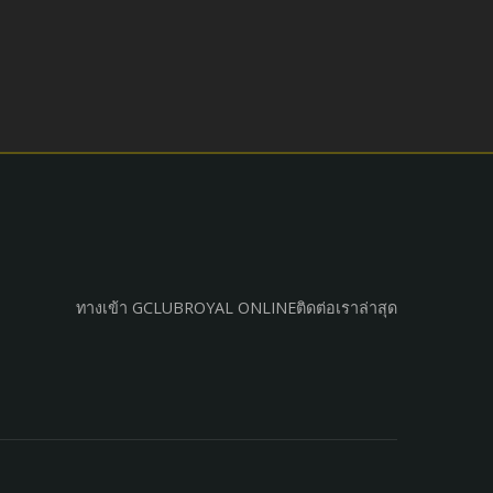
ทางเข้า GCLUB
ROYAL ONLINE
ติดต่อเรา
ล่าสุด