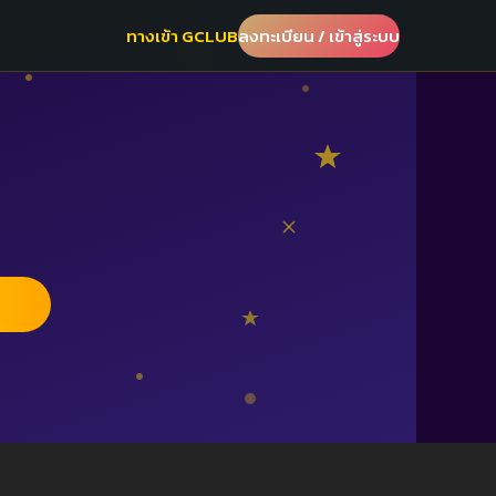
ทางเข้า GCLUB
ลงทะเบียน / เข้าสู่ระบบ