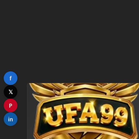
f
𝕏
P
in