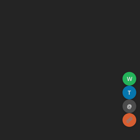
W
T
@