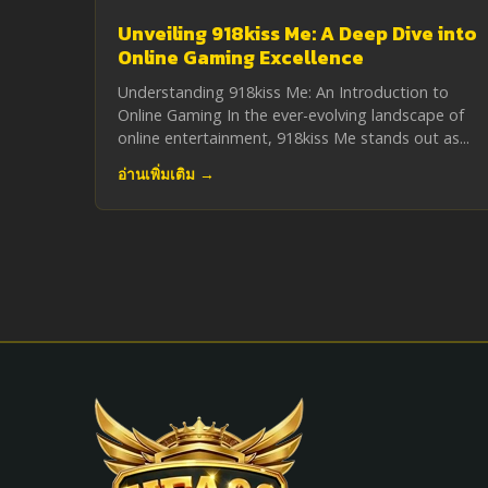
Unveiling 918kiss Me: A Deep Dive into
Online Gaming Excellence
Understanding 918kiss Me: An Introduction to
Online Gaming In the ever-evolving landscape of
online entertainment, 918kiss Me stands out as...
อ่านเพิ่มเติม →