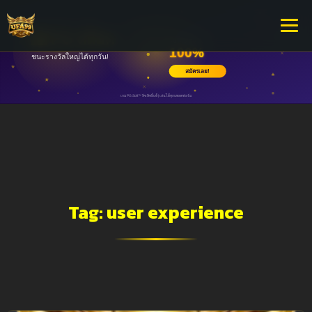
Tag:
user experience