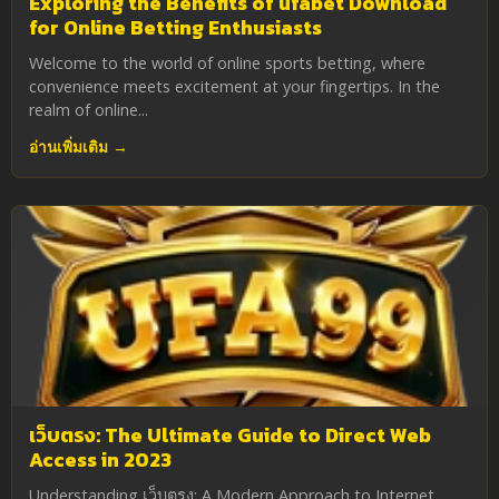
Exploring the Benefits of ufabet Download
for Online Betting Enthusiasts
Welcome to the world of online sports betting, where
convenience meets excitement at your fingertips. In the
realm of online...
อ่านเพิ่มเติม →
เว็บตรง: The Ultimate Guide to Direct Web
Access in 2023
Understanding เว็บตรง: A Modern Approach to Internet