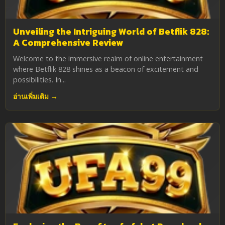
Unveiling the Intriguing World of Betflik 828:
A Comprehensive Review
Welcome to the immersive realm of online entertainment
where Betflik 828 shines as a beacon of excitement and
possibilities. In...
อ่านเพิ่มเติม →