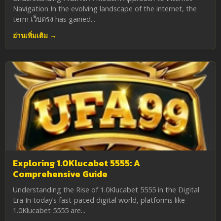
Navigation In the evolving landscape of the internet, the
term เว็บตรง has gained...
อ่านเพิ่มเติม →
Exploring 1.0Klucabet 5555: A
Comprehensive Guide
Understanding the Rise of 1.0Klucabet 5555 in the Digital
Era In today’s fast-paced digital world, platforms like
1.0Klucabet 5555 are...