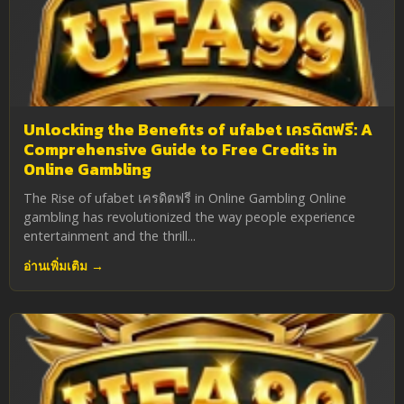
Unlocking the Benefits of ufabet เครดิตฟรี: A
Comprehensive Guide to Free Credits in
Online Gambling
The Rise of ufabet เครดิตฟรี in Online Gambling Online
gambling has revolutionized the way people experience
entertainment and the thrill...
อ่านเพิ่มเติม →