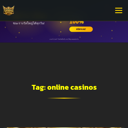
Tag:
online casinos