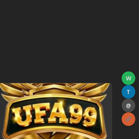
W
T
@