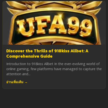
Discover the Thrills of 918kiss Allbet: A
Comprehensive Guide
Introduction to 918kiss Allbet In the ever-evolving world of
online gaming, few platforms have managed to capture the
attention and...
อ่านเพิ่มเติม →