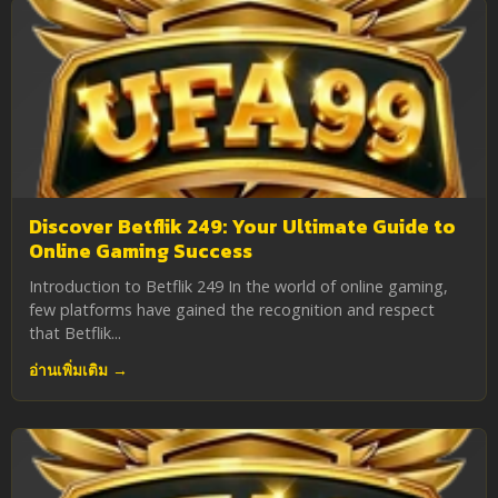
Discover Betflik 249: Your Ultimate Guide to
Online Gaming Success
Introduction to Betflik 249 In the world of online gaming,
few platforms have gained the recognition and respect
that Betflik...
อ่านเพิ่มเติม →