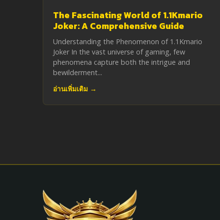
The Fascinating World of 1.1Kmario
Joker: A Comprehensive Guide
Understanding the Phenomenon of 1.1Kmario
Joker In the vast universe of gaming, few
phenomena capture both the intrigue and
bewilderment...
อ่านเพิ่มเติม →